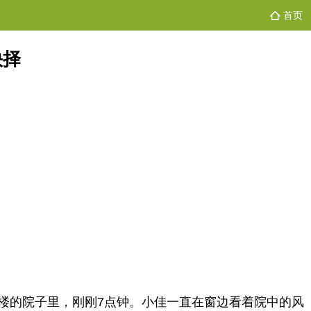
首页
抉择
楼的院子里，刚刚7点钟。小佳一直在窗边看着院中的风