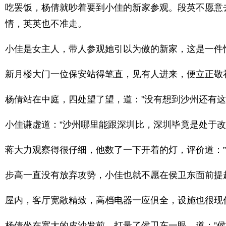
吃罢饭，杨倩就吵着要到小佳的新家参观。段英不愿意
情，英英也不准走。
小佳是女主人，带人参观她引以为傲的新家，这是一件
新月楼大门一位保安站得笔直，见有人进来，便立正敬
杨倩站在中庭，四处望了望，道：”没有想到沙州还有
小佳谦虚道：”沙州哪里能跟深圳比，深圳毕竟是处于
蒋大力观察得很仔细，他数了一下开着的灯，评价道：
步高一直没有放弃攻势，小佳也就不愿在侯卫东面前提
屋内，客厅宽敞精致，高档电器一应俱全，设施也很现
杨倩坐在宽大的皮沙发前，打量了侯卫东一眼，道：”