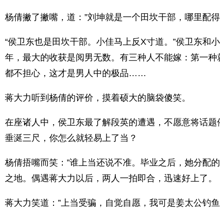
杨倩撇了撇嘴，道：”刘坤就是一个田坎干部，哪里配
“侯卫东也是田坎干部。小佳马上反X寸道。”侯卫东和
年，最大的收获是阅男无数。有三种人不能嫁：第一种
都不担心，这才是男人中的极品……
蒋大力听到杨倩的评价，摸着硕大的脑袋傻笑。
在座诸人中，侯卫东最了解段英的遭遇，不愿意将话题
垂涎三尺，你怎么就轻易上了当？
杨倩捂嘴而笑：”谁上当还说不准。毕业之后，她分配
之地。偶遇蒋大力以后，两人一拍即合，迅速好上了。
蒋大力笑道：”上当受骗，自觉自愿，我可是姜太公钓