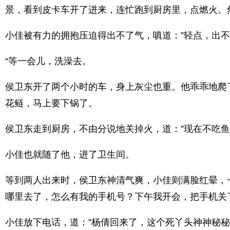
景，看到皮卡车开了进来，连忙跑到厨房里，点燃火。
小佳被有力的拥抱压迫得出不了气，嗔道：”轻点，出
“等一会儿，洗澡去。
侯卫东开了两个小时的车，身上灰尘也重。他乖乖地爬
花鲢，马上要下锅了。
侯卫东走到厨房，不由分说地关掉火，道：”现在不吃
小佳也就随了他，进了卫生间。
等到两人出来时，侯卫东神清气爽，小佳则满脸红晕，
哪里去了，怎么有我的手机号？下午我开会，把手机关
小佳放下电话，道：”杨倩回来了，这个死丫头神神秘