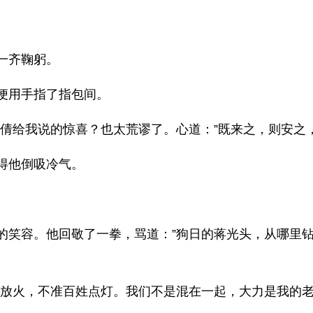
一齐鞠躬。
便用手指了指包间。
杨倩给我说的惊喜？也太荒谬了。心道：”既来之，则安之
得他倒吸冷气。
的笑容。他回敬了一拳，骂道：”狗日的蒋光头，从哪里钻
官放火，不准百姓点灯。我们不是混在一起，大力是我的