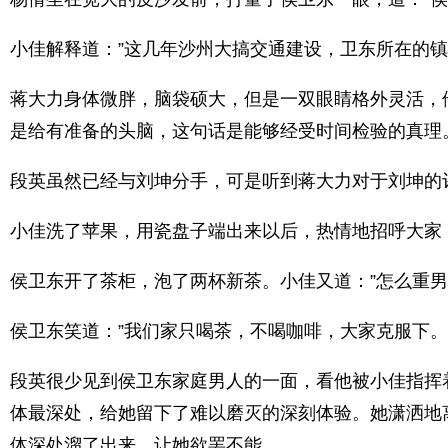
小佳解释道：”这几年沙州大搞交通建设，卫东所在的
蒋大力身体微胖，脑袋硕大，但是一双眼睛格外灵活，
是给有准备的头脑，这句话是能够经受时间检验的真理
段英虽然已经与刘坤分手，可是听到蒋大力对于刘坤的
小佳洗了苹果，用瓷盘子端出来以后，热情地招呼大家
侯卫东开了茶柜，泡了两杯新茶。小佳又道：”怎么重
侯卫东笑道：”我们家只喝茶，不喝咖啡，大家克服下。
段英很少见到侯卫东家庭男人的一面，看他被小佳指挥
体最深处，给她留下了难以磨灭的深刻体验。她潇洒地
体深处溜了出来，让她欲罢不能。