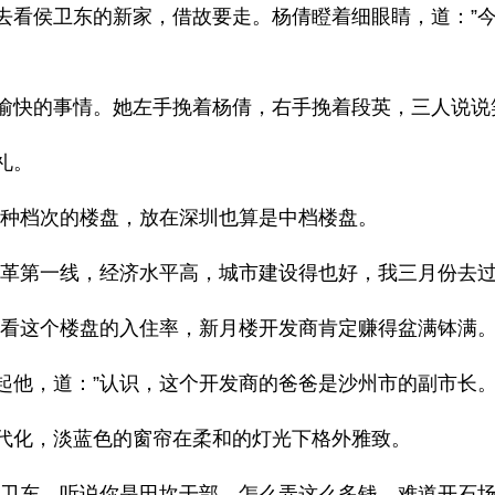
去看侯卫东的新家，借故要走。杨倩瞪着细眼睛，道：”
愉快的事情。她左手挽着杨倩，右手挽着段英，三人说说
礼。
这种档次的楼盘，放在深圳也算是中档楼盘。
改革第一线，经济水平高，城市建设得也好，我三月份去
”看这个楼盘的入住率，新月楼开发商肯定赚得盆满钵满
起他，道：”认识，这个开发商的爸爸是沙州市的副市长。
代化，淡蓝色的窗帘在柔和的灯光下格外雅致。
侯卫东，听说你是田坎干部，怎么弄这么多钱，难道开石